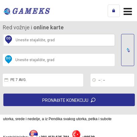
Red vožnje i
online karte
Početna
Cenovnik
Novi Pazar - Pendik
/
/
OD
Novi Pazar - Pendik
DO
maj 16, 2013
Published in
Template articles
Hits: 13994
Štampa
,
El. pošta
PE 7 AVG.
-- : --
PRONAĐITE KONEKCIJU
Redovna međunarodna autobuska linija. Polasci iz Novog Pazara svakog
utorka, srede i nedelje, a iz Pendika svakog utorka, petka i subote