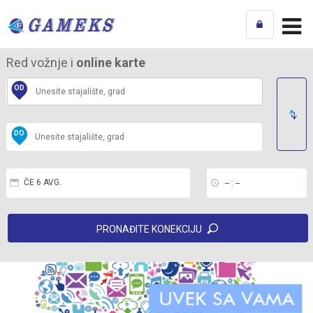
Red vožnje i
online karte
Početna
O Nama
/
OD
april 27, 2013
Published in
Subcategory II
Hits: 14662
DO
Štampa
,
El. pošta
ČE 6 AVG.
-- : --
PRONAĐITE KONEKCIJU