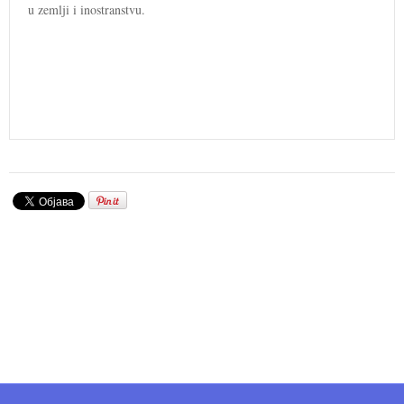
u zemlji i inostranstvu.